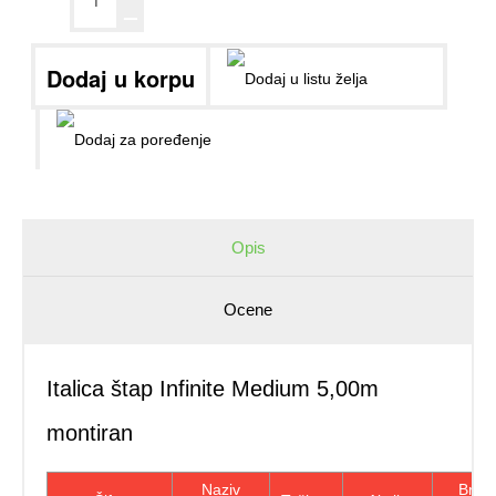
ــ
Opis
Ocene
Italica štap Infinite Medium 5,00m
montiran
Naziv
Br.