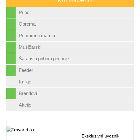
KATEGORIJE
Pribor
Oprema
Primame i mamci
Mušičarski
Šaranski pribor i pecanje
Feeder
Knjige
Brendovi
Akcije
Ekskluzivni uvoznik