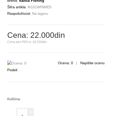
Brend:
Italica Fishing
Šifra artikla:
M101WINME5
Raspoloživost:
Na lageru
Cena: 22.000din
Cena bez PDV-a: 18.334din
Ocena: 0
|
Napišite ocenu
Podeli
Količina:
+