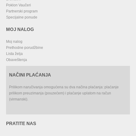
Poklon Vaučeri
Partnerski program
Specijalne ponude
MOJ NALOG
Moj nalog
Prethodne porudžbine
Lista želja
Obaveštenja
NAČINI PLAĆANJA
Prilikom naručivanja omogućena su dva načina plaćanja: plaćanje
prilikom preuzimanja (pouzećem) i plaćanje uplatom na račun
(virmanski).
PRATITE NAS