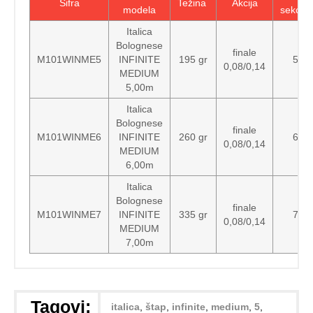
Šifra
Težina
Akcija
modela
sekcija
Italica
Bolognese
finale
M101WINME5
INFINITE
195 gr
5
0,08/0,14
MEDIUM
5,00m
Italica
Bolognese
finale
M101WINME6
INFINITE
260 gr
6
0,08/0,14
MEDIUM
6,00m
Italica
Bolognese
finale
M101WINME7
INFINITE
335 gr
7
0,08/0,14
MEDIUM
7,00m
Tagovi:
italica
,
štap
,
infinite
,
medium
,
5
,