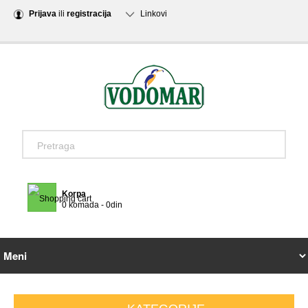
Prijava
ili
registracija
Linkovi
Korpa
0 komada - 0din