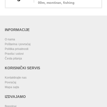
00m
,
montiran
,
fishing
INFORMACIJE
O nama
Poštarina i povraćaj
Politika privatnosti
Pravila i uslovi
Česta pitanja
KORISNIČKI SERVIS
Kontaktirajte nas
Povraćaj
Mapa sajta
IZDVAJAMO
Brendovi