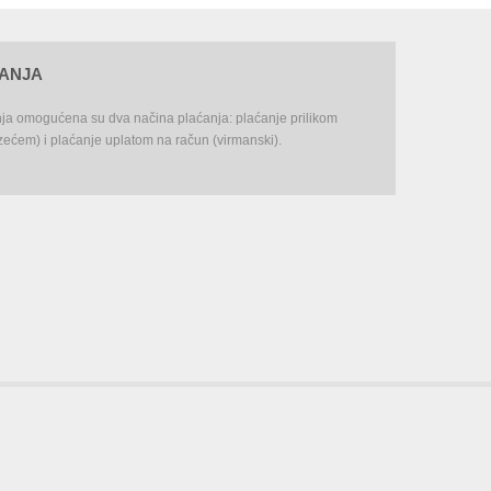
ĆANJA
nja omogućena su dva načina plaćanja: plaćanje prilikom
ećem) i plaćanje uplatom na račun (virmanski).