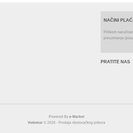
NAČINI PLA
Prilikom naručiva
preuzimanja (pouz
PRATITE NAS
Powered By
e-Market
Vodomar
© 2026 - Prodaja ribolovačkog pribora