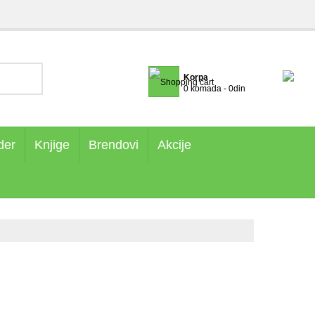
Korpa
0 komada - 0din
der
Knjige
Brendovi
Akcije