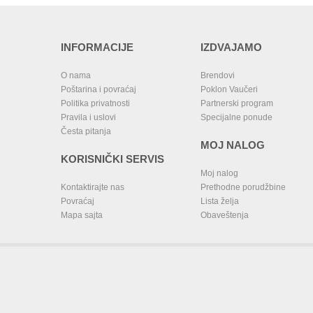
INFORMACIJE
IZDVAJAMO
O nama
Brendovi
Poštarina i povraćaj
Poklon Vaučeri
Politika privatnosti
Partnerski program
Pravila i uslovi
Specijalne ponude
Česta pitanja
MOJ NALOG
KORISNIČKI SERVIS
Moj nalog
Kontaktirajte nas
Prethodne porudžbine
Povraćaj
Lista želja
Mapa sajta
Obaveštenja