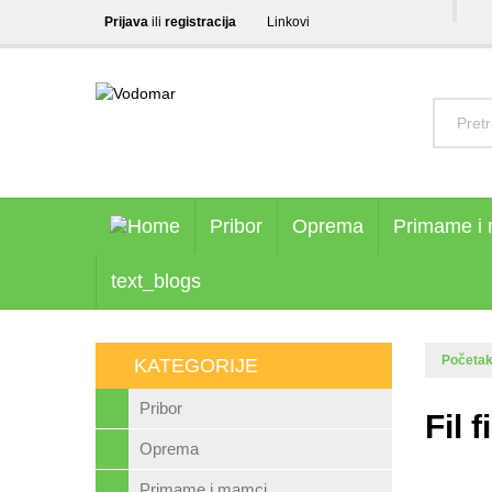
Prijava
ili
registracija
Linkovi
Pribor
Oprema
Primame i
text_blogs
Početa
KATEGORIJE
Pribor
Fil 
Oprema
Primame i mamci