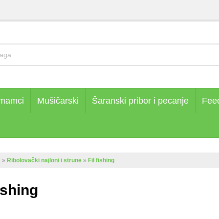
 mamci
Mušičarski
Šaranski pribor i pecanje
Fee
k
»
Ribolovački najloni i strune
»
Fil fishing
fishing