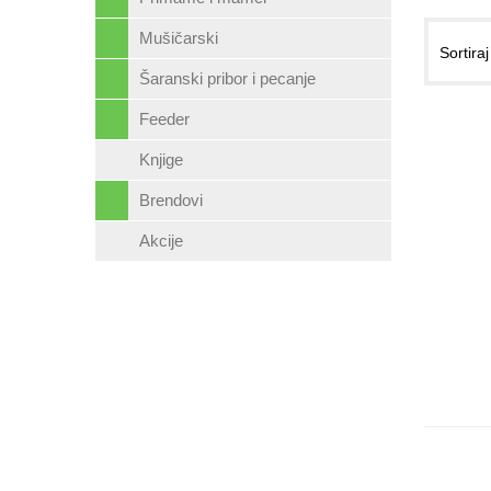
Mušičarski
Sortira
Šaranski pribor i pecanje
Feeder
Knjige
Brendovi
Akcije