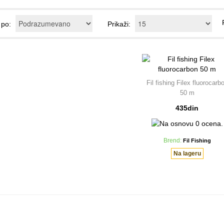
j po:
Prikaži:
Fil fishing Filex fluorocarb
50 m
435din
Brend:
Fil Fishing
Na lageru