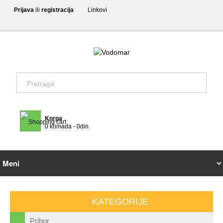
Prijava
ili
registracija
Linkovi
Korpa
0 komada - 0din
KATEGORIJE
Pribor