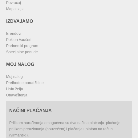
Povraćaj
Mapa sajta
IZDVAJAMO
Brendovi
Poklon Vaučeri
Partnerski program
Specijalne ponude
MOJ NALOG
Moj nalog
Prethodne porudžbine
Lista želja
Obaveštenja
NAČINI PLAĆANJA
Prilikom naručivanja omogućena su dva načina plaćanja: plaćanje
prilikom preuzimanja (pouzećem) i plaćanje uplatom na račun
(virmanski).