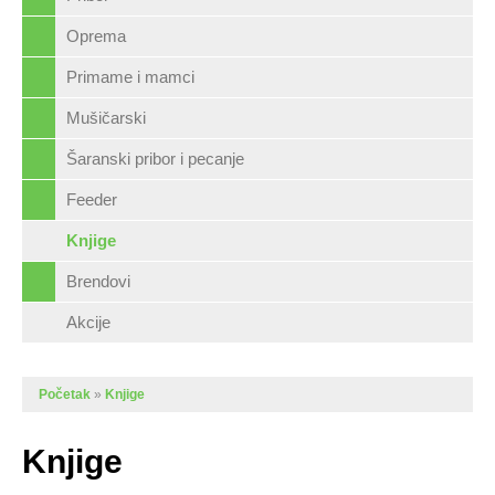
Oprema
Primame i mamci
Mušičarski
Šaranski pribor i pecanje
Feeder
Knjige
Brendovi
Akcije
Početak
»
Knjige
Knjige