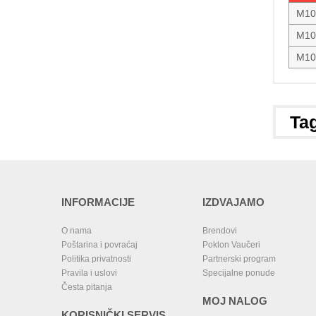
M10
M10
M10
Tag
INFORMACIJE
IZDVAJAMO
O nama
Brendovi
Poštarina i povraćaj
Poklon Vaučeri
Politika privatnosti
Partnerski program
Pravila i uslovi
Specijalne ponude
Česta pitanja
MOJ NALOG
KORISNIČKI SERVIS