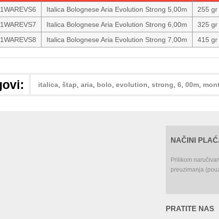
1WAREVS6
Italica Bolognese Aria Evolution Strong 5,00m
255 gr
1WAREVS7
Italica Bolognese Aria Evolution Strong 6,00m
325 gr
1WAREVS8
Italica Bolognese Aria Evolution Strong 7,00m
415 gr
ovi:
italica
,
štap
,
aria
,
bolo
,
evolution
,
strong
,
6
,
00m
,
mont
NAČINI PLA
Prilikom naručiva
preuzimanja (pouz
PRATITE NAS