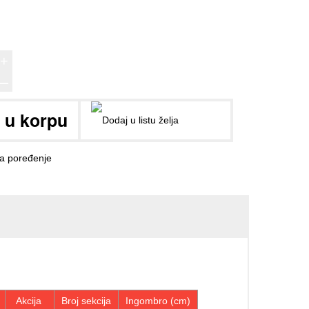
+
ــ
Akcija
Broj sekcija
Ingombro (cm)