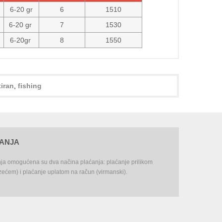
6-20 gr
6
1510
6-20 gr
7
1530
6-20gr
8
1550
iran
,
fishing
ĆANJA
nja omogućena su dva načina plaćanja: plaćanje prilikom
ećem) i plaćanje uplatom na račun (virmanski).