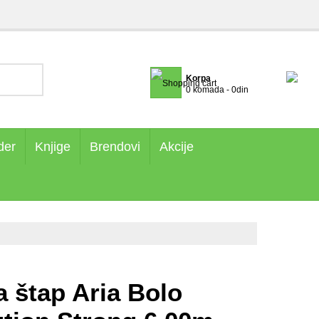
Korpa
0 komada - 0din
der
Knjige
Brendovi
Akcije
ca štap Aria Bolo