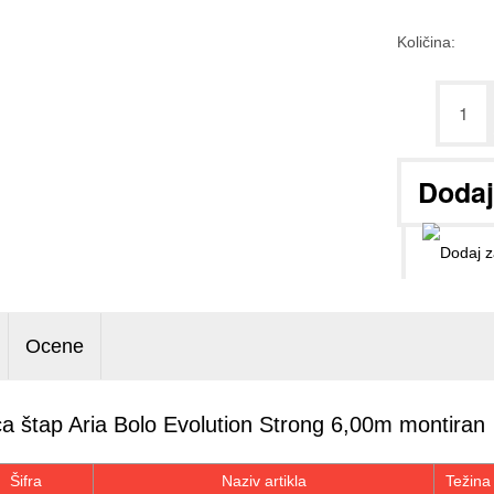
Količina:
Ocene
ica štap Aria Bolo Evolution Strong 6,00m montiran
Šifra
Naziv artikla
Težina