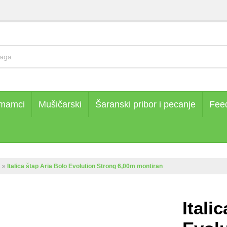
 mamci
Mušičarski
Šaranski pribor i pecanje
Fee
k
»
Italica štap Aria Bolo Evolution Strong 6,00m montiran
.
Itali