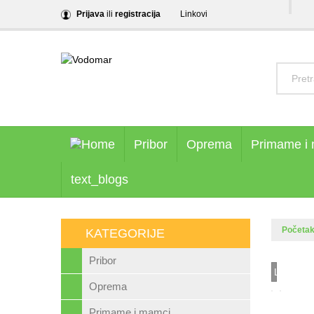
Prijava
ili
registracija
Linkovi
Pribor
Oprema
Primame i
text_blogs
Početa
KATEGORIJE
Pribor
Loading..
Oprema
Primame i mamci