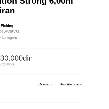
ution Strong 6,00m
iran
a Fishing
01WAREVS6
:
Na lageru
 30.000din
: 25.000din
Ocena: 0
|
Napišite ocenu