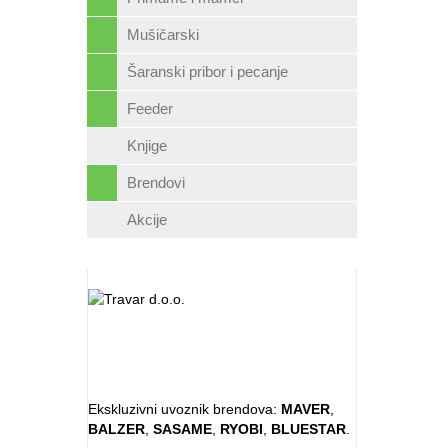
Mušičarski
Šaranski pribor i pecanje
Feeder
Knjige
Brendovi
Akcije
Ekskluzivni uvoznik brendova:
MAVER
,
BALZER
,
SASAME
,
RYOBI
,
BLUESTAR
.