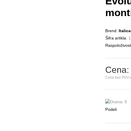
Evol
mont
Brend:
Italic
Šifra artikla:
1
Raspoloživost
Cena:
Cena bez PDV-a
Podeli