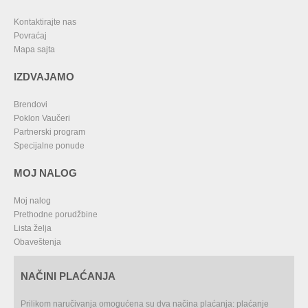
Kontaktirajte nas
Povraćaj
Mapa sajta
IZDVAJAMO
Brendovi
Poklon Vaučeri
Partnerski program
Specijalne ponude
MOJ NALOG
Moj nalog
Prethodne porudžbine
Lista želja
Obaveštenja
NAČINI PLAĆANJA
Prilikom naručivanja omogućena su dva načina plaćanja: plaćanje