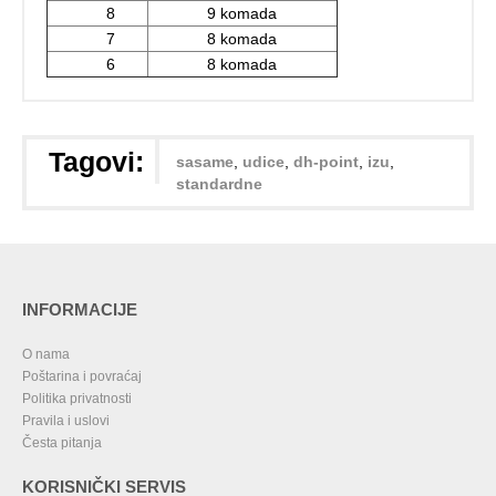
8
9 komada
7
8 komada
6
8 komada
Tagovi:
sasame
,
udice
,
dh-point
,
izu
,
standardne
INFORMACIJE
O nama
Poštarina i povraćaj
Politika privatnosti
Pravila i uslovi
Česta pitanja
KORISNIČKI SERVIS