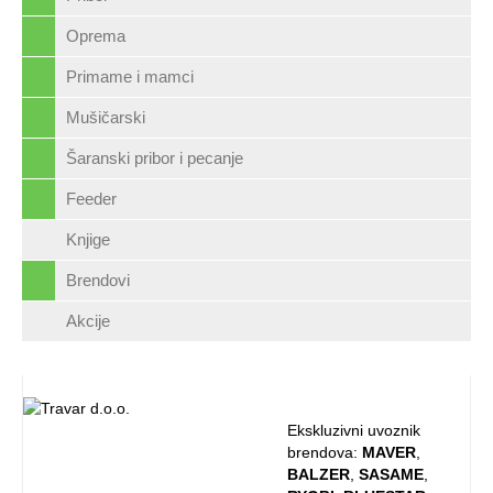
Oprema
Primame i mamci
Mušičarski
Šaranski pribor i pecanje
Feeder
Knjige
Brendovi
Akcije
Ekskluzivni uvoznik
brendova:
MAVER
,
BALZER
,
SASAME
,