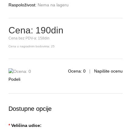
Raspoloživost:
Nema na lageru
Cena: 190din
Cena bez PDV-a: 158din
Cena u nagradnim bodovima: 25
Ocena: 0
|
Napišite ocenu
Podeli
Dostupne opcije
*
Veličina udice: