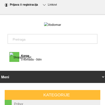
Prijava
ili
registracija
Linkovi
Korpa
0 komada - 0din
KATEGORIJE
Pribor