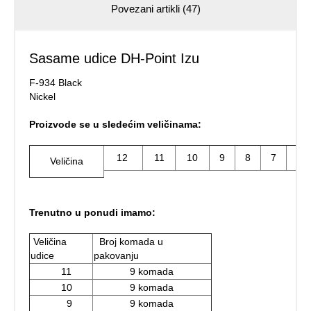
Povezani artikli (47)
Sasame udice DH-Point Izu
F-934 Black
Nickel
Proizvode se u sledećim veličinama:
12
11
10
9
8
7
6
Veličina
Trenutno u ponudi imamo:
Veličina
Broj komada u
udice
pakovanju
11
9 komada
10
9 komada
9
9 komada