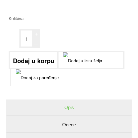
Količina:
+
ــ
Opis
Ocene