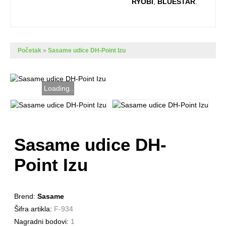
RYOBI
,
BLUESTAR
.
Početak
»
Sasame udice DH-Point Izu
Loading...
Sasame udice DH-
Point Izu
Brend:
Sasame
Šifra artikla:
F-934
Nagradni bodovi:
1