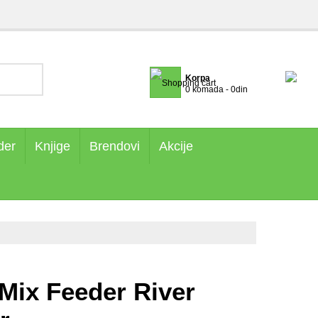
Korpa
0 komada - 0din
der
Knjige
Brendovi
Akcije
Mix Feeder River