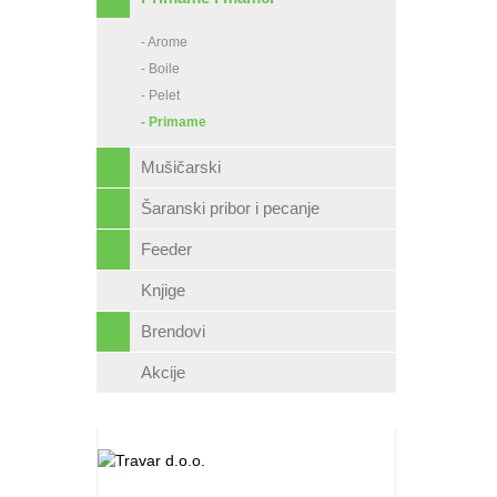
- Arome
- Boile
- Pelet
- Primame
Mušičarski
Šaranski pribor i pecanje
Feeder
Knjige
Brendovi
Akcije