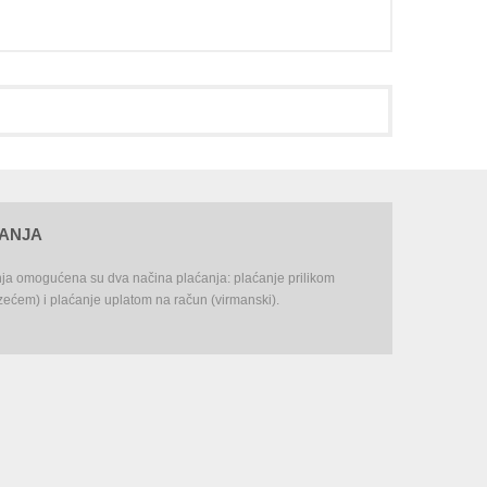
ĆANJA
nja omogućena su dva načina plaćanja: plaćanje prilikom
ećem) i plaćanje uplatom na račun (virmanski).