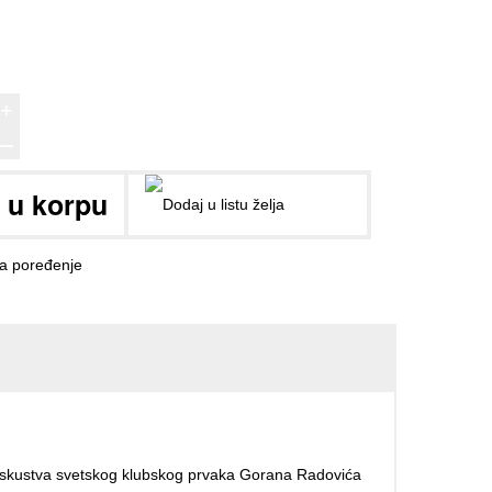
+
ــ
 iskustva svetskog klubskog prvaka Gorana Radovića