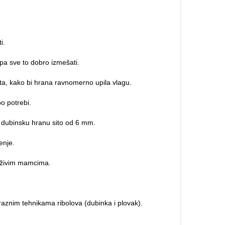
i.
 pa sve to dobro izmešati.
ta, kako bi hrana ravnomerno upila vlagu.
o potrebi.
za dubinsku hranu sito od 6 mm.
enje.
m živim mamcima.
raznim tehnikama ribolova (dubinka i plovak).