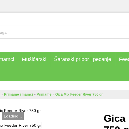
 mamci
Mušičarski
Šaranski pribor i pecanje
Fee
k
»
Primame i mamci
»
Primame
»
Gica Mix Feeder River 750 gr
Gica 
Loading...