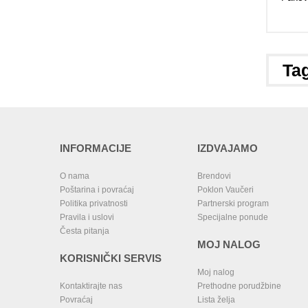
Tag
INFORMACIJE
IZDVAJAMO
O nama
Brendovi
Poštarina i povraćaj
Poklon Vaučeri
Politika privatnosti
Partnerski program
Pravila i uslovi
Specijalne ponude
Česta pitanja
MOJ NALOG
KORISNIČKI SERVIS
Moj nalog
Kontaktirajte nas
Prethodne porudžbine
Povraćaj
Lista želja