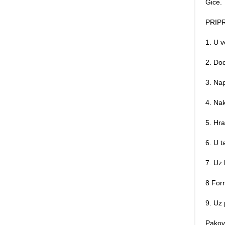
Gice.
PRIP
1. U v
2. Dod
3. Nap
4. Nak
5. Hra
6. U t
7. Uz
8 Form
9. Uz 
Pakov