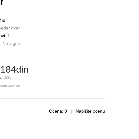
r
Mix
eder river
vi:
1
:
Na lageru
 184din
: 153din
 bodovima: 26
Ocena: 0
|
Napišite ocenu