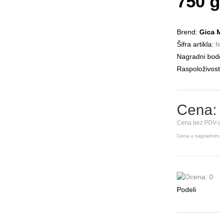
750 g
Brend:
Gica 
Šifra artikla:
fe
Nagradni bodo
Raspoloživost
Cena:
Cena bez PDV-a
Cena u nagradnim
Podeli