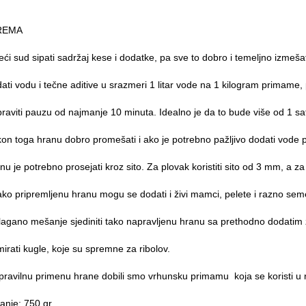
REMA
eći sud sipati sadržaj kese i dodatke, pa sve to dobro i temeljno izmešat
ati vodu i tečne aditive u srazmeri 1 litar vode na 1 kilogram primame,
raviti pauzu od najmanje 10 minuta. Idealno je da to bude više od 1 sa
on toga hranu dobro promešati i ako je potrebno pažljivo dodati vode p
nu je potrebno prosejati kroz sito. Za plovak koristiti sito od 3 mm, a 
ako pripremljenu hranu mogu se dodati i živi mamci, pelete i razno sem
 lagano mešanje sjediniti tako napravljenu hranu sa prethodno dodati
irati kugle, koje su spremne za ribolov.
pravilnu primenu hrane dobili smo vrhunsku primamu koja se koristi u 
anje: 750 gr