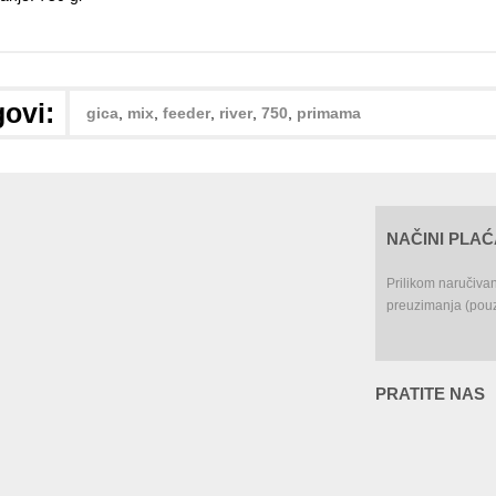
ovi:
gica
,
mix
,
feeder
,
river
,
750
,
primama
NAČINI PLA
Prilikom naručiva
preuzimanja (pouz
PRATITE NAS