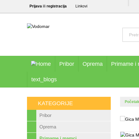
Prijava
ili
registracija
Linkovi
Pribor
Oprema
Primame i
text_blogs
Početa
KATEGORIJE
Pribor
Oprema
Primame i mamci