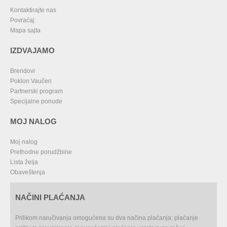
Kontaktirajte nas
Povraćaj
Mapa sajta
IZDVAJAMO
Brendovi
Poklon Vaučeri
Partnerski program
Specijalne ponude
MOJ NALOG
Moj nalog
Prethodne porudžbine
Lista želja
Obaveštenja
NAČINI PLAĆANJA
Prilikom naručivanja omogućena su dva načina plaćanja: plaćanje