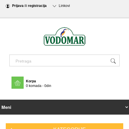
Prijava
ili
registracija
Linkovi
Korpa
0 komada - 0din