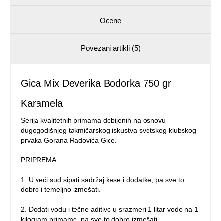
Ocene
Povezani artikli (5)
Gica Mix Deverika Bodorka 750 gr
Karamela
Serija kvalitetnih primama dobijenih na osnovu
dugogodišnjeg takmičarskog iskustva svetskog klubskog
prvaka Gorana Radovića Gice.
PRIPREMA
1. U veći sud sipati sadržaj kese i dodatke, pa sve to
dobro i temeljno izmešati.
2. Dodati vodu i tečne aditive u srazmeri 1 litar vode na 1
kilogram primame, pa sve to dobro izmešati.