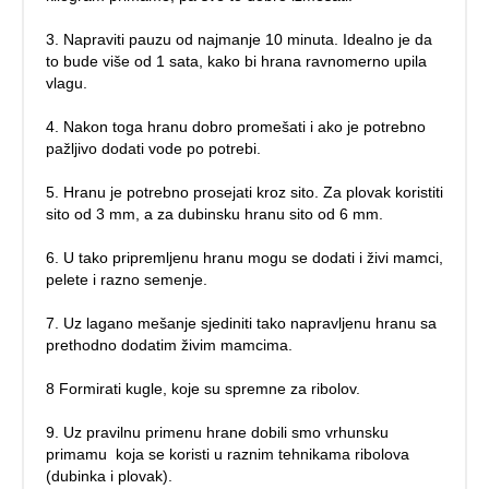
3. Napraviti pauzu od najmanje 10 minuta. Idealno je da
to bude više od 1 sata, kako bi hrana ravnomerno upila
vlagu.
4. Nakon toga hranu dobro promešati i ako je potrebno
pažljivo dodati vode po potrebi.
5. Hranu je potrebno prosejati kroz sito. Za plovak koristiti
sito od 3 mm, a za dubinsku hranu sito od 6 mm.
6. U tako pripremljenu hranu mogu se dodati i živi mamci,
pelete i razno semenje.
7. Uz lagano mešanje sjediniti tako napravljenu hranu sa
prethodno dodatim živim mamcima.
8 Formirati kugle, koje su spremne za ribolov.
9. Uz pravilnu primenu hrane dobili smo vrhunsku
primamu koja se koristi u raznim tehnikama ribolova
(dubinka i plovak).