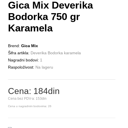
Gica Mix Deverika
Bodorka 750 gr
Karamela
Brend:
Gica Mix
Šifra artikla:
Deverika Bodorka karamela
Nagradni bodovi:
1
Raspoloživost:
Na lageru
Cena: 184din
Cena bez PDV-a: 153din
Cena u nagradnim bodovima: 26