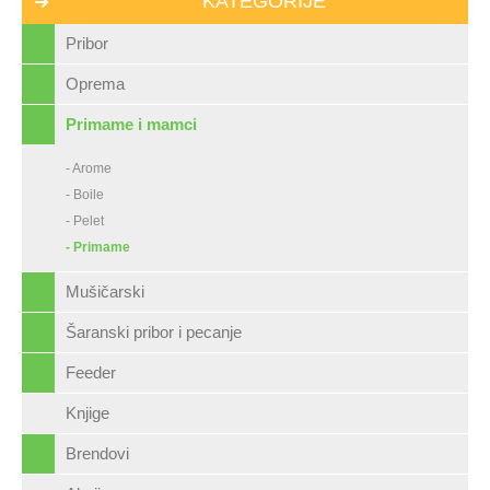
KATEGORIJE
Pribor
Oprema
Primame i mamci
- Arome
- Boile
- Pelet
- Primame
Mušičarski
Šaranski pribor i pecanje
Feeder
Knjige
Brendovi