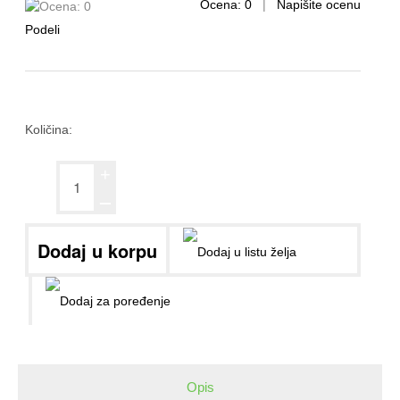
Ocena: 0
|
Napišite ocenu
Podeli
Količina:
+
ــ
Opis