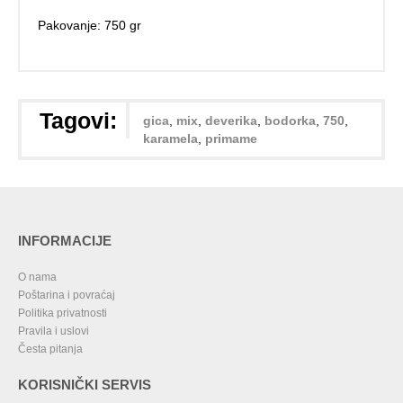
Pakovanje: 750 gr
Tagovi:
gica
,
mix
,
deverika
,
bodorka
,
750
,
karamela
,
primame
INFORMACIJE
O nama
Poštarina i povraćaj
Politika privatnosti
Pravila i uslovi
Česta pitanja
KORISNIČKI SERVIS