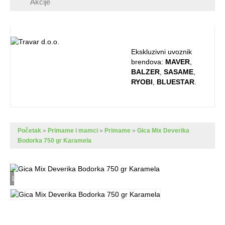
Akcije
Ekskluzivni uvoznik
brendova:
MAVER
,
BALZER
,
SASAME
,
RYOBI
,
BLUESTAR
.
Početak
»
Primame i mamci
»
Primame
»
Gica Mix Deverika
Bodorka 750 gr Karamela
Loading...