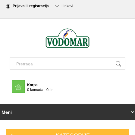
Prijava
ili
registracija
Linkovi
Korpa
0 komada - 0din