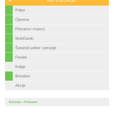
KATEGORIJE
Pribor
Oprema
Primame i mamci
Mušičarski
Šaranski pribor i pecanje
Feeder
Knjige
Brendovi
Akcije
Početak
»
Primame