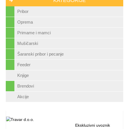
KATEGORIJE
Pribor
Oprema
Primame i mamci
Mušičarski
Šaranski pribor i pecanje
Feeder
Knjige
Brendovi
Akcije
Ekskluzivni uvoznik