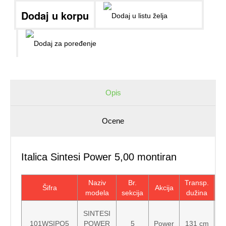
Opis
Ocene
Italica Sintesi Power 5,00 montiran
Naziv
Br.
Transp.
Šifra
Akcija
T
modela
sekcija
dužina
SINTESI
101WSIPO5
POWER
5
Power
131 cm