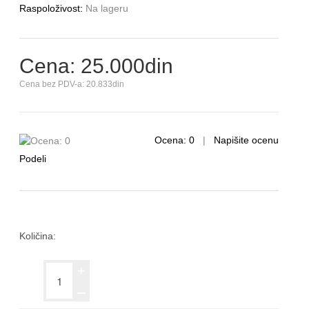
Raspoloživost:
Na lageru
Cena: 25.000din
Cena bez PDV-a: 20.833din
Ocena: 0
|
Napišite ocenu
Podeli
Količina:
+
ــ