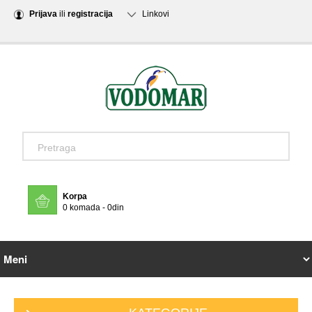
Prijava
ili
registracija
Linkovi
Korpa
0 komada - 0din