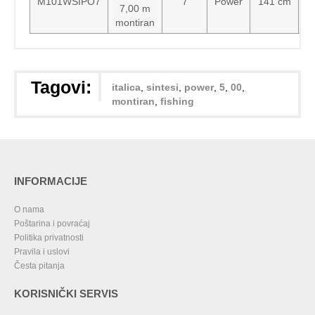
M101WSIPO7
7
Power
141 cm
7,00 m
montiran
Tagovi:
italica
,
sintesi
,
power
,
5
,
00
,
montiran
,
fishing
INFORMACIJE
O nama
Poštarina i povraćaj
Politika privatnosti
Pravila i uslovi
Česta pitanja
KORISNIČKI SERVIS