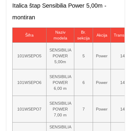
Italica štap Sensibilia Power 5,00m -
montiran
Naziv
Br.
Šifra
Akcija
Transp.d
modela
sekcija
SENSIBILIA
101WSEPO5
POWER
5
Power
140 
5,00m
SENSIBILIA
101WSEPO6
POWER
6
Power
140 
6,00 m
SENSIBILIA
101WSEPO7
POWER
7
Power
140 
7,00 m
SENSIBILIA