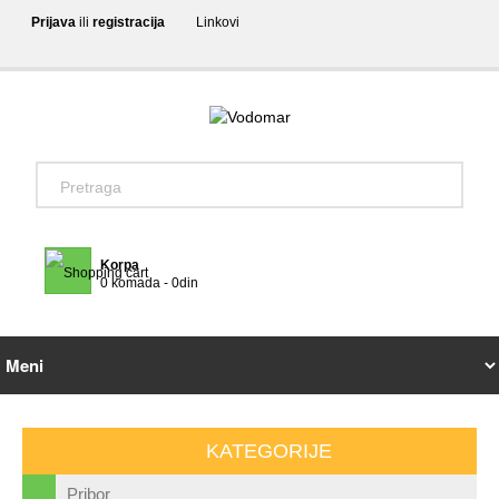
Prijava
ili
registracija
Linkovi
Korpa
0 komada - 0din
KATEGORIJE
Pribor