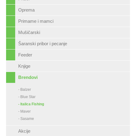
Oprema
Primame i mamci
Mušičarski
Šaranski pribor i pecanje
Feeder
Knjige
Brendovi
- Balzer
- Blue Star
- Italica Fishing
- Maver
- Sasame
Akcije