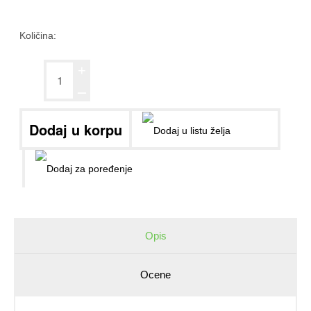
Količina:
+
ــ
Opis
Ocene