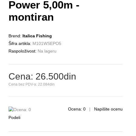
Power 5,00m -
montiran
Brend:
Italica Fishing
Šifra artikla:
M101WSEPO5
Raspoloživost:
Na lageru
Cena: 26.500din
Cena bez PDV-a: 22.084din
Ocena: 0
|
Napišite ocenu
Podeli