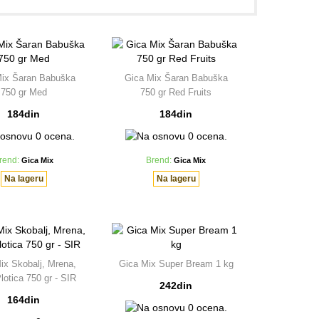
Mix Šaran Babuška
Gica Mix Šaran Babuška
750 gr Med
750 gr Red Fruits
184din
184din
rend:
Gica Mix
Brend:
Gica Mix
Na lageru
Na lageru
ix Skobalj, Mrena,
Gica Mix Super Bream 1 kg
lotica 750 gr - SIR
242din
164din