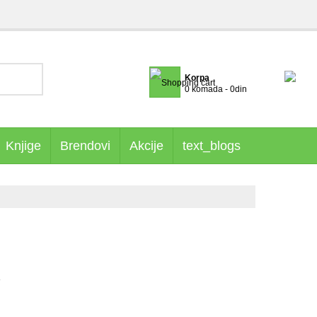
Korpa
0 komada - 0din
Knjige
Brendovi
Akcije
text_blogs
e