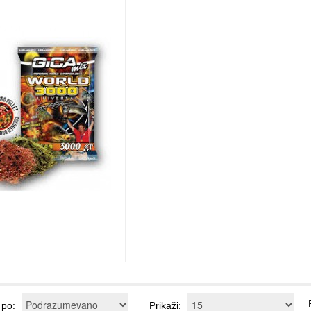
j po:
Prikaži: