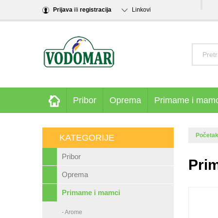
Prijava
ili
registracija
Linkovi
Pribor
Oprema
Primame i mamc
Početa
KATEGORIJE
Pribor
Pri
Oprema
Primame i mamci
- Arome