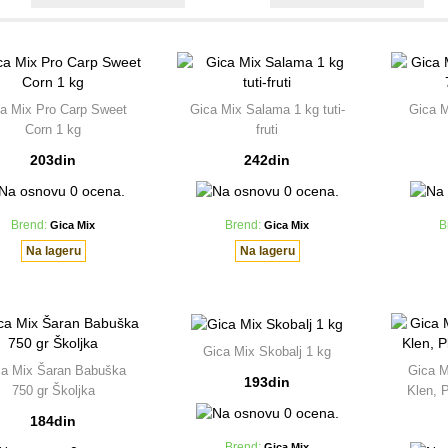
a Mix Pro Carp Sweet
Gica Mix Salama 1 kg tuti-
Gica 
Corn 1 kg
fruti
203din
242din
Brend:
Gica Mix
Brend:
Gica Mix
B
Na lageru
Na lageru
Gica Mix Skobalj 1 kg
ca Mix Šaran Babuška
Gica M
193din
750 gr Školjka
Klen, P
184din
Brend:
Gica Mix