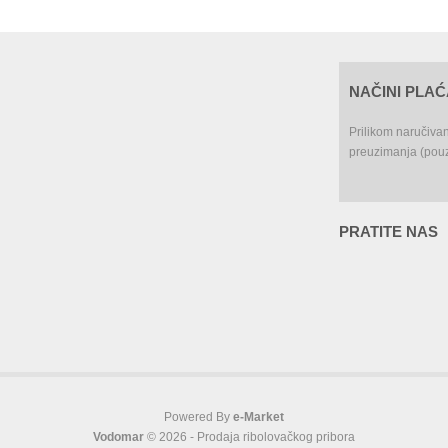
NAČINI PLA
Prilikom naručiva
preuzimanja (pouz
PRATITE NAS
Powered By
e-Market
Vodomar
© 2026 - Prodaja ribolovačkog pribora