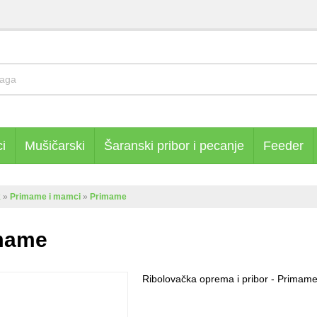
i
Mušičarski
Šaranski pribor i pecanje
Feeder
k
»
Primame i mamci
»
Primame
mame
Ribolovačka oprema i pribor - Primam