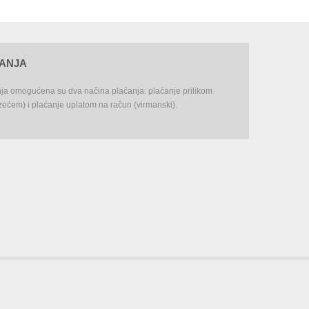
ĆANJA
nja omogućena su dva načina plaćanja: plaćanje prilikom
ećem) i plaćanje uplatom na račun (virmanski).