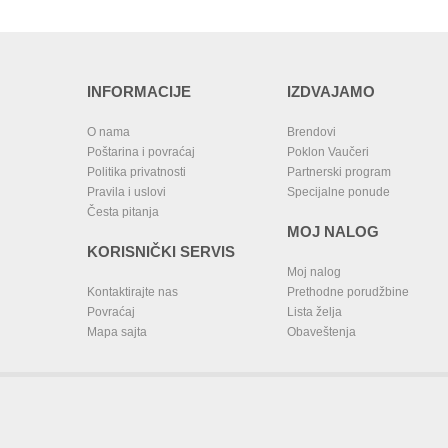
INFORMACIJE
IZDVAJAMO
O nama
Brendovi
Poštarina i povraćaj
Poklon Vaučeri
Politika privatnosti
Partnerski program
Pravila i uslovi
Specijalne ponude
Česta pitanja
MOJ NALOG
KORISNIČKI SERVIS
Moj nalog
Kontaktirajte nas
Prethodne porudžbine
Povraćaj
Lista želja
Mapa sajta
Obaveštenja