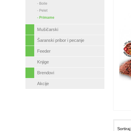
- Boile
- Pelet
- Primame
Mušičarski
Šaranski pribor i pecanje
Feeder
Knjige
Brendovi
Akcije
Sortira