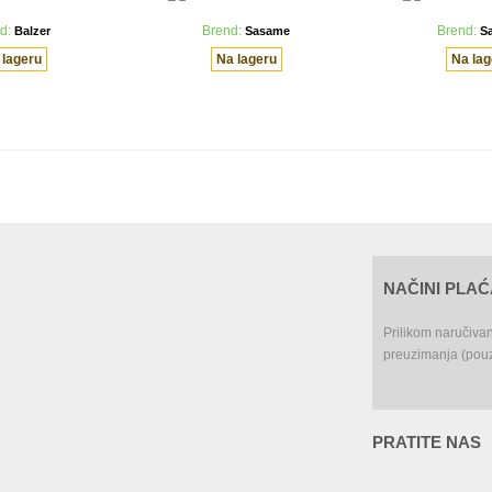
d:
Balzer
Brend:
Sasame
Brend:
S
 lageru
Na lageru
Na lag
NAČINI PLA
Prilikom naručiva
preuzimanja (pouz
PRATITE NAS