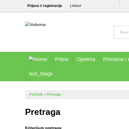
Prijava
ili
registracija
Linkovi
Pribor
Oprema
Primame i
text_blogs
Početak
»
Pretraga
Pretraga
Kriterijum pretrage