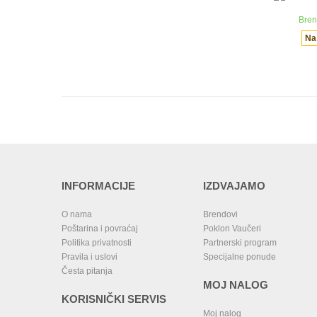
Bren
Na
INFORMACIJE
IZDVAJAMO
O nama
Brendovi
Poštarina i povraćaj
Poklon Vaučeri
Politika privatnosti
Partnerski program
Pravila i uslovi
Specijalne ponude
Česta pitanja
MOJ NALOG
KORISNIČKI SERVIS
Moj nalog