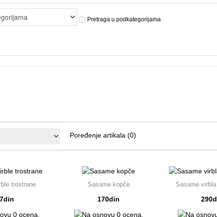
Pretraga u podkategorijama
Poređenje artikala (0)
rble trostrane
Sasame kopče
Sasame virbla
7din
170din
290d