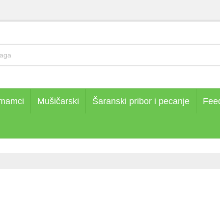
 mamci
Mušičarski
Šaranski pribor i pecanje
Fee