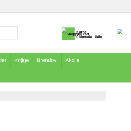
Korpa
0 komada - 0din
der
Knjige
Brendovi
Akcije