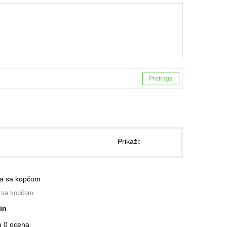
Prikaži:
 sa kopčom
in