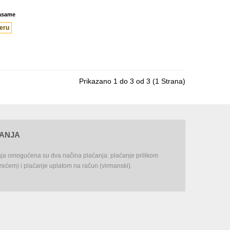
asame
eru
Prikazano 1 do 3 od 3 (1 Strana)
ĆANJA
nja omogućena su dva načina plaćanja: plaćanje prilikom
ećem) i plaćanje uplatom na račun (virmanski).